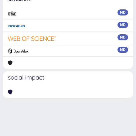
ND
ND
ND
ND
social impact
Powered by
IRIS
-
about IRIS
-
Utilizzo dei cookie
Copyright © 2026