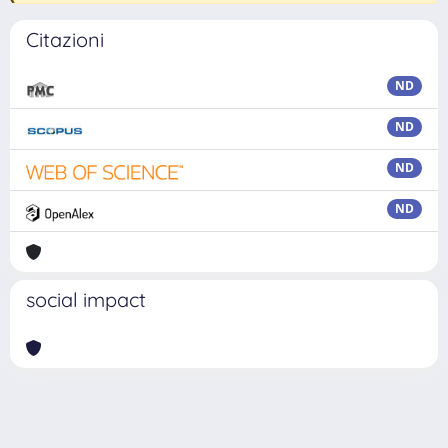
Citazioni
ND
ND
ND
ND
social impact