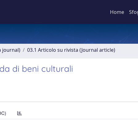
Home
Sfo
a journal)
03.1 Articolo su rivista (Journal article)
a di beni culturali
DC)