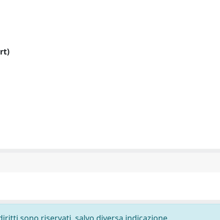
rt)
diritti sono riservati, salvo diversa indicazione