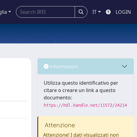
glia
IT
LOGIN
Informazioni
Utilizza questo identificativo per
citare o creare un link a questo
documento:
https://hdl.handle.net/11572/24214
Attenzione
Attenzione! I dati visualizzati non