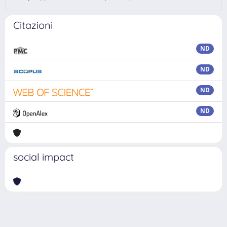
Citazioni
ND
ND
ND
ND
social impact