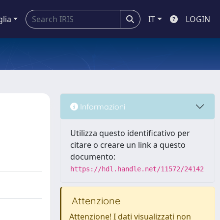
glia
IT
LOGIN
Informazioni
Utilizza questo identificativo per
citare o creare un link a questo
documento:
https://hdl.handle.net/11572/24142
Attenzione
Attenzione! I dati visualizzati non