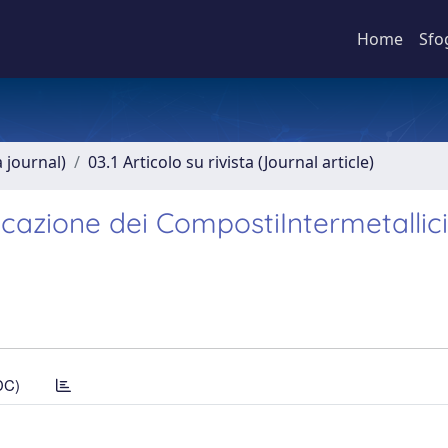
Home
Sfo
a journal)
03.1 Articolo su rivista (Journal article)
licazione dei CompostiIntermetallici
DC)