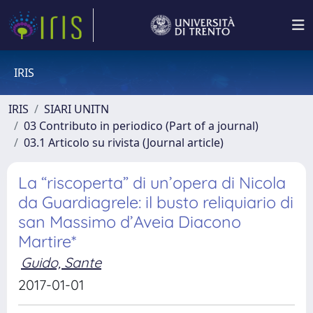
IRIS
IRIS
SIARI UNITN
03 Contributo in periodico (Part of a journal)
03.1 Articolo su rivista (Journal article)
La “riscoperta” di un’opera di Nicola
da Guardiagrele: il busto reliquiario di
san Massimo d’Aveia Diacono
Martire*
Guido, Sante
2017-01-01