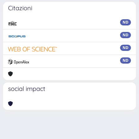
Citazioni
ND
ND
ND
ND
social impact