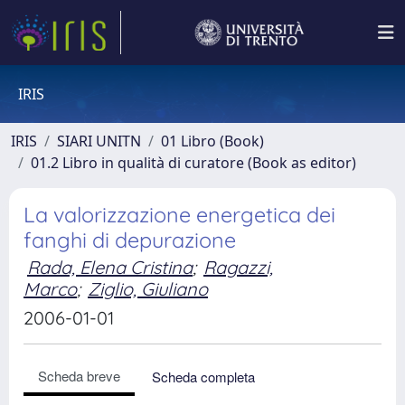
IRIS
IRIS
SIARI UNITN
01 Libro (Book)
01.2 Libro in qualità di curatore (Book as editor)
La valorizzazione energetica dei
fanghi di depurazione
Rada, Elena Cristina
;
Ragazzi,
Marco
;
Ziglio, Giuliano
2006-01-01
Scheda breve
Scheda completa