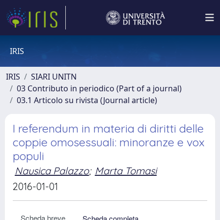
IRIS
IRIS
SIARI UNITN
03 Contributo in periodico (Part of a journal)
03.1 Articolo su rivista (Journal article)
I referendum in materia di diritti delle
coppie omosessuali: minoranze e vox
populi
Nausica Palazzo
;
Marta Tomasi
2016-01-01
Scheda breve
Scheda completa