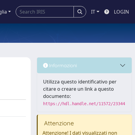
glia
IT
LOGIN
Informazioni
Utilizza questo identificativo per
citare o creare un link a questo
documento:
https://hdl.handle.net/11572/23344
Attenzione
Attenzione! I dati visualizzati non