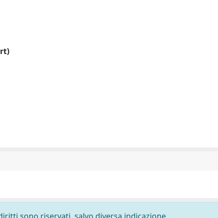
rt)
diritti sono riservati, salvo diversa indicazione