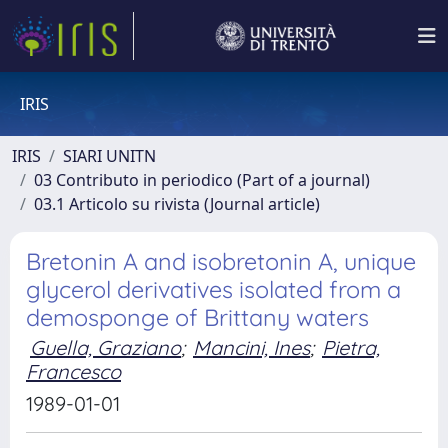
IRIS
IRIS
SIARI UNITN
03 Contributo in periodico (Part of a journal)
03.1 Articolo su rivista (Journal article)
Bretonin A and isobretonin A, unique
glycerol derivatives isolated from a
demosponge of Brittany waters
Guella, Graziano
;
Mancini, Ines
;
Pietra,
Francesco
1989-01-01