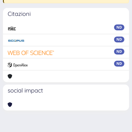
Citazioni
ND
ND
ND
ND
social impact