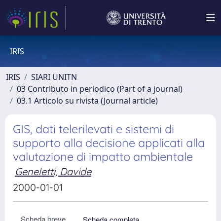
IRIS
IRIS
SIARI UNITN
03 Contributo in periodico (Part of a journal)
03.1 Articolo su rivista (Journal article)
GIS, dati telerilevati e sistemi di
supporto alla decisione applicati alla
valutazione di impatto ambientale
Geneletti, Davide
2000-01-01
Scheda breve
Scheda completa