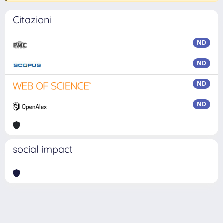
Citazioni
ND
ND
ND
ND
social impact