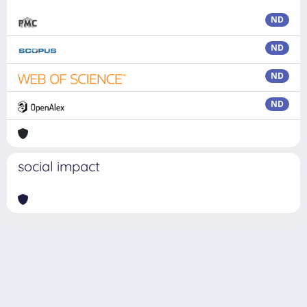
ND
ND
ND
ND
social impact
Powered by
IRIS
-
about IRIS
-
Utilizzo dei cookie
Copyright © 2026