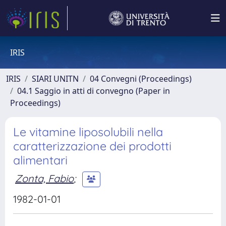
IRIS
IRIS
SIARI UNITN
04 Convegni (Proceedings)
04.1 Saggio in atti di convegno (Paper in
Proceedings)
Le vitamine liposolubili nella
caratterizzazione dei prodotti
alimentari
Zonta, Fabio
;
1982-01-01