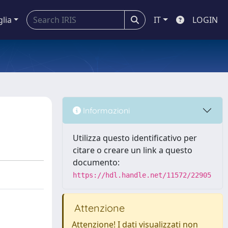
glia
IT
LOGIN
Informazioni
Utilizza questo identificativo per
citare o creare un link a questo
documento:
https://hdl.handle.net/11572/22905
Attenzione
Attenzione! I dati visualizzati non