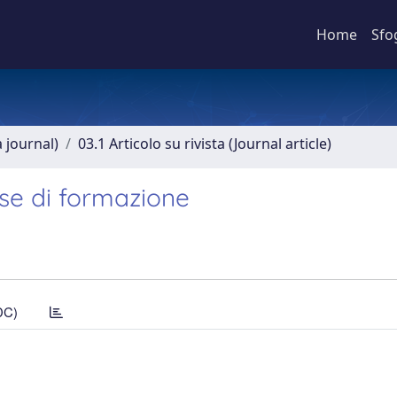
Home
Sfo
a journal)
03.1 Articolo su rivista (Journal article)
ase di formazione
DC)