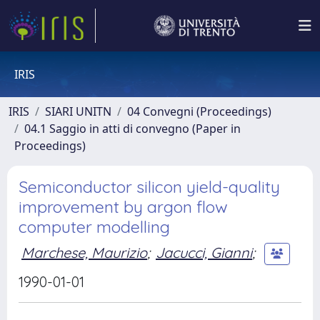
IRIS
IRIS
SIARI UNITN
04 Convegni (Proceedings)
04.1 Saggio in atti di convegno (Paper in
Proceedings)
Semiconductor silicon yield-quality
improvement by argon flow
computer modelling
Marchese, Maurizio
;
Jacucci, Gianni
;
1990-01-01