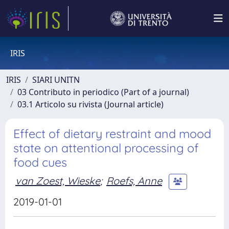
IRIS
IRIS
SIARI UNITN
03 Contributo in periodico (Part of a journal)
03.1 Articolo su rivista (Journal article)
Effect of dietary restraint and mood
state on attentional processing of
food cues
van Zoest, Wieske
;
Roefs, Anne
2019-01-01