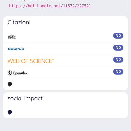
https://hdl.handle.net/11572/227521
Citazioni
ND
ND
ND
ND
social impact