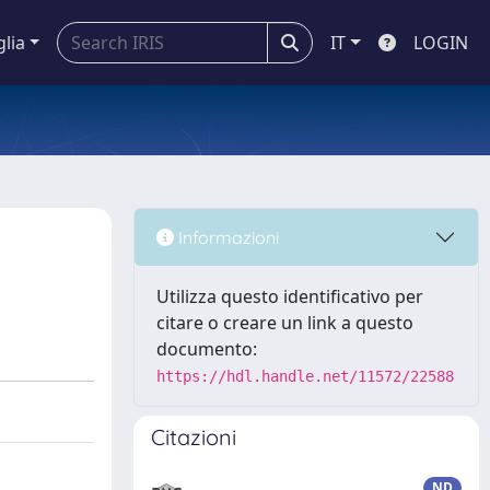
glia
IT
LOGIN
Informazioni
Utilizza questo identificativo per
citare o creare un link a questo
documento:
https://hdl.handle.net/11572/22588
Citazioni
ND