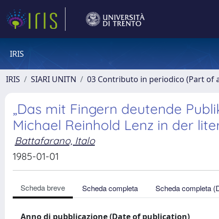
IRIS
IRIS
SIARI UNITN
03 Contributo in periodico (Part of 
„Das mit Fingern deutende Publi
Michael Reinhold Lenz in der lite
Battafarano, Italo
1985-01-01
Scheda breve
Scheda completa
Scheda completa (
Anno di pubblicazione (Date of publication)