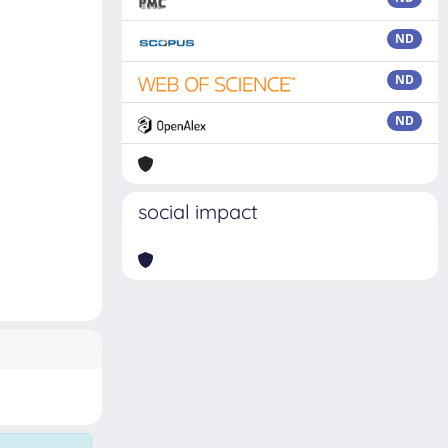
ND
ND
ND
social impact