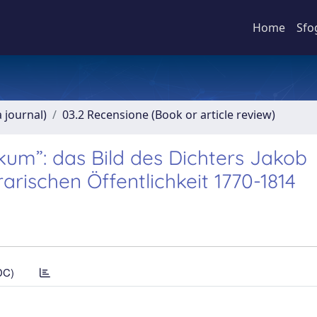
Home
Sfo
a journal)
03.2 Recensione (Book or article review)
kum”: das Bild des Dichters Jakob
rarischen Öffentlichkeit 1770-1814
DC)