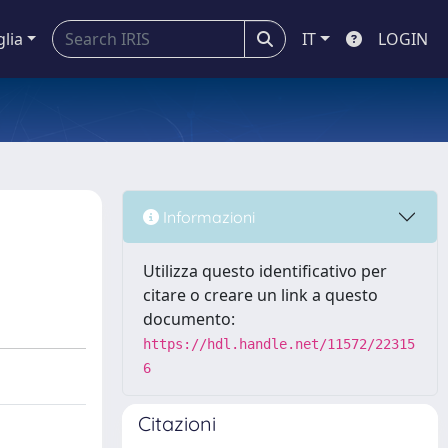
glia
IT
LOGIN
Informazioni
Utilizza questo identificativo per
citare o creare un link a questo
documento:
https://hdl.handle.net/11572/22315
6
Citazioni