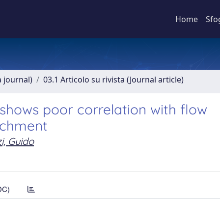
Home
Sfo
a journal)
03.1 Articolo su rivista (Journal article)
shows poor correlation with flow
atchment
i, Guido
DC)