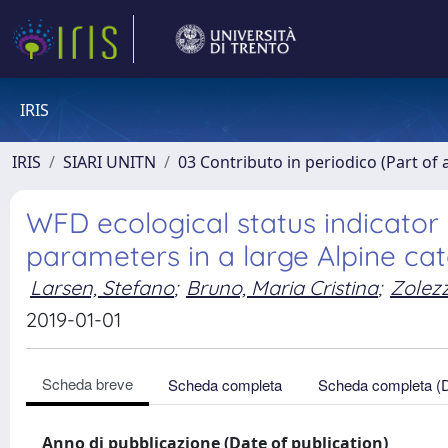
IRIS
IRIS
SIARI UNITN
03 Contributo in periodico (Part of 
WFD ecological status indicator 
parameters in a large Alpine c
Larsen, Stefano
;
Bruno, Maria Cristina
;
Zolezz
2019-01-01
Scheda breve
Scheda completa
Scheda completa (
Anno di pubblicazione (Date of publication)