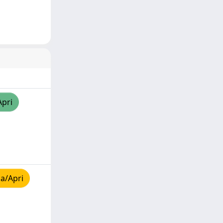
Apri
a/Apri