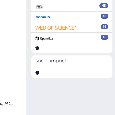
ND
18
16
16
social impact
o, M.C.,