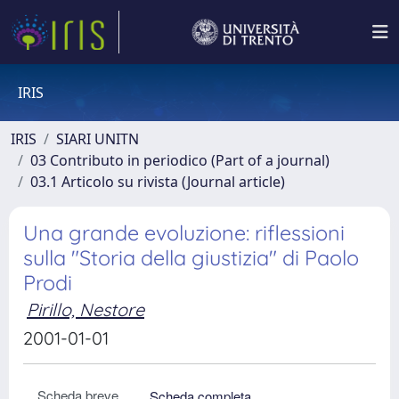
IRIS
IRIS
SIARI UNITN
03 Contributo in periodico (Part of a journal)
03.1 Articolo su rivista (Journal article)
Una grande evoluzione: riflessioni
sulla "Storia della giustizia" di Paolo
Prodi
Pirillo, Nestore
2001-01-01
Scheda breve
Scheda completa