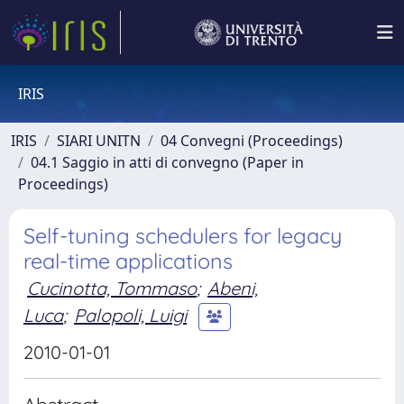
IRIS
IRIS
SIARI UNITN
04 Convegni (Proceedings)
04.1 Saggio in atti di convegno (Paper in
Proceedings)
Self-tuning schedulers for legacy
real-time applications
Cucinotta, Tommaso
;
Abeni,
Luca
;
Palopoli, Luigi
2010-01-01