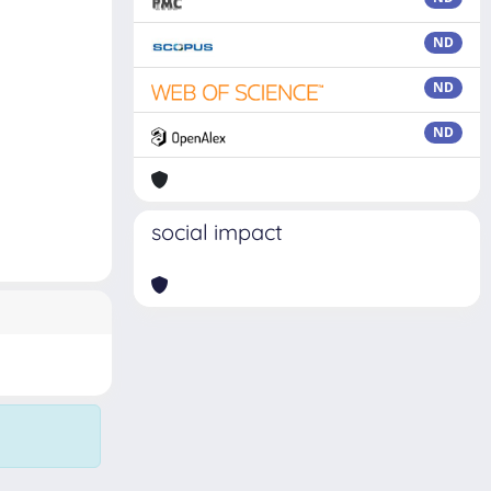
ND
ND
ND
social impact