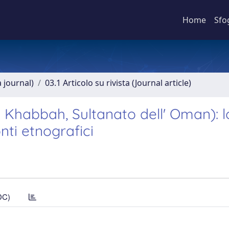
Home
Sfo
a journal)
03.1 Articolo su rivista (Journal article)
l Khabbah, Sultanato dell' Oman): l
onti etnografici
DC)