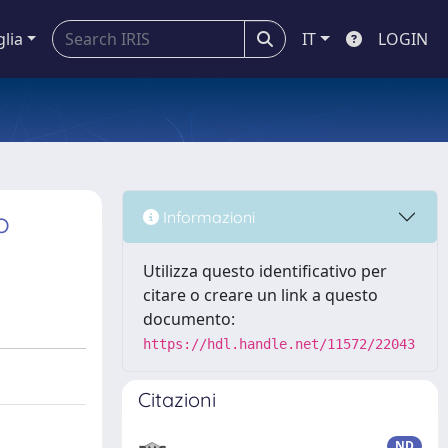
glia
IT
LOGIN
o
Informazioni
Utilizza questo identificativo per
citare o creare un link a questo
documento:
https://hdl.handle.net/11572/22043
Citazioni
ND