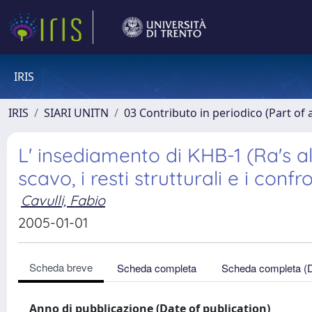
IRIS
IRIS
SIARI UNITN
03 Contributo in periodico (Part of 
L' insediamento di KHB-1 (Ra's a
scavo, i resti strutturali e i confr
Cavulli, Fabio
2005-01-01
Scheda breve
Scheda completa
Scheda completa (
Anno di pubblicazione (Date of publication)