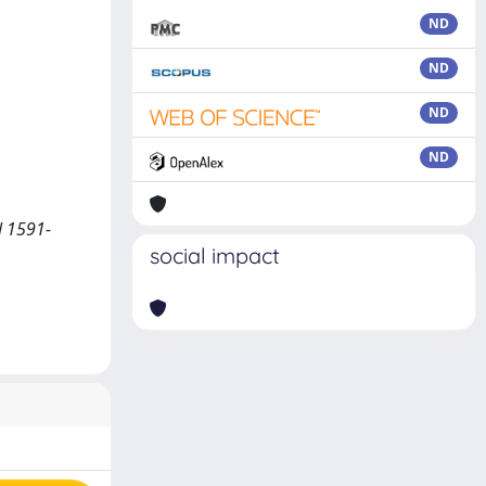
ND
ND
ND
ND
N 1591-
social impact