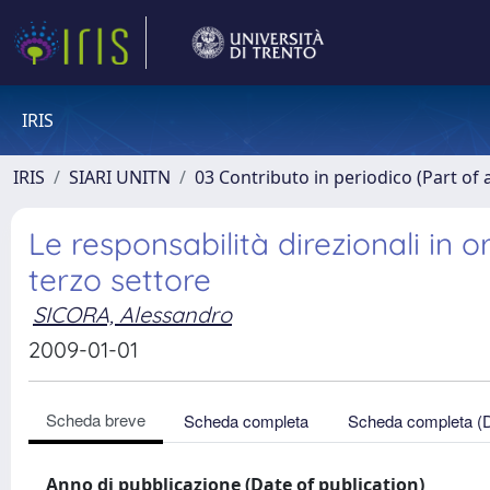
IRIS
IRIS
SIARI UNITN
03 Contributo in periodico (Part of 
Le responsabilità direzionali in o
terzo settore
SICORA, Alessandro
2009-01-01
Scheda breve
Scheda completa
Scheda completa (
Anno di pubblicazione (Date of publication)