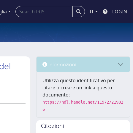
glia
IT
LOGIN
del
Informazioni
Utilizza questo identificativo per
citare o creare un link a questo
documento:
https://hdl.handle.net/11572/21982
6
Citazioni