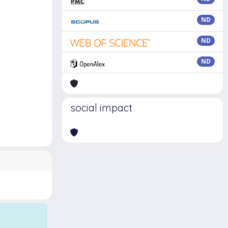
ND
ND
ND
social impact