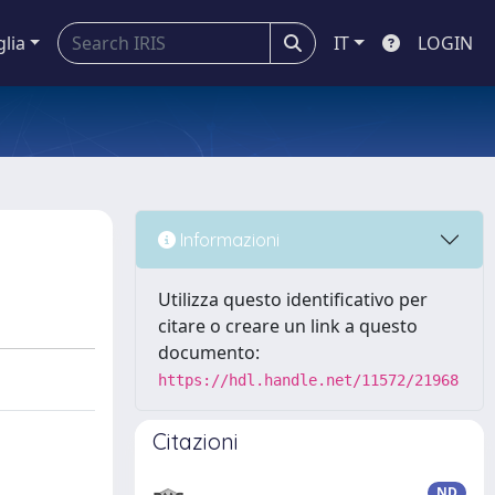
glia
IT
LOGIN
Informazioni
Utilizza questo identificativo per
citare o creare un link a questo
documento:
https://hdl.handle.net/11572/21968
Citazioni
ND