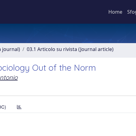
Home
Sfo
a journal)
03.1 Articolo su rivista (Journal article)
Sociology Out of the Norm
Antonio
DC)