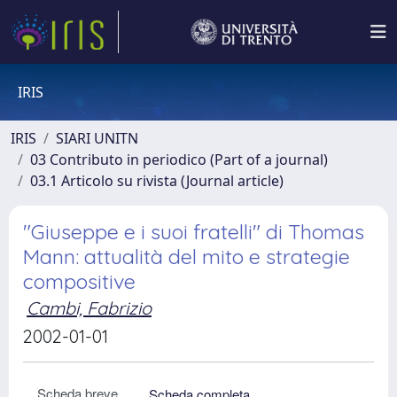
IRIS
IRIS
SIARI UNITN
03 Contributo in periodico (Part of a journal)
03.1 Articolo su rivista (Journal article)
"Giuseppe e i suoi fratelli" di Thomas
Mann: attualità del mito e strategie
compositive
Cambi, Fabrizio
2002-01-01
Scheda breve
Scheda completa