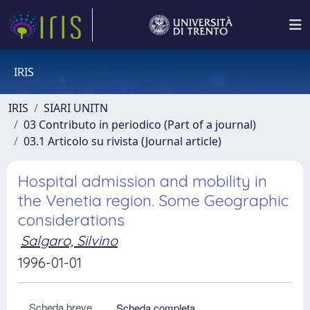
IRIS
IRIS
SIARI UNITN
03 Contributo in periodico (Part of a journal)
03.1 Articolo su rivista (Journal article)
Hospital admission and mobility in
the Venetia region. Some Geographic
considerations
Salgaro, Silvino
1996-01-01
Scheda breve
Scheda completa