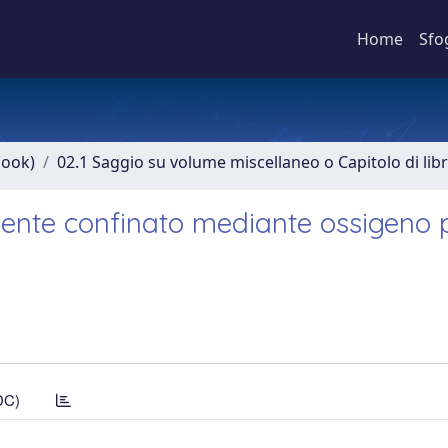
Home
Sfo
book)
02.1 Saggio su volume miscellaneo o Capitolo di lib
iente confinato mediante ossigeno 
DC)