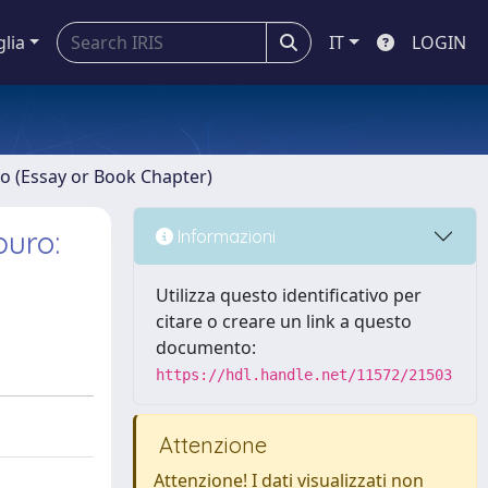
glia
IT
LOGIN
ro (Essay or Book Chapter)
puro:
Informazioni
Utilizza questo identificativo per
citare o creare un link a questo
documento:
https://hdl.handle.net/11572/21503
Attenzione
Attenzione! I dati visualizzati non