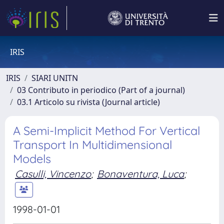
IRIS
IRIS
SIARI UNITN
03 Contributo in periodico (Part of a journal)
03.1 Articolo su rivista (Journal article)
A Semi-Implicit Method For Vertical
Transport In Multidimensional
Models
Casulli, Vincenzo
;
Bonaventura, Luca
;
1998-01-01