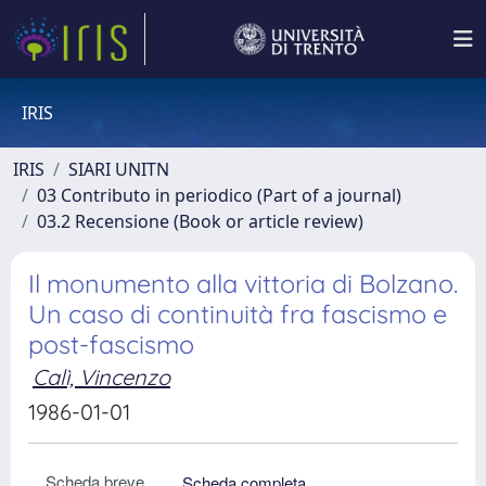
IRIS
IRIS
SIARI UNITN
03 Contributo in periodico (Part of a journal)
03.2 Recensione (Book or article review)
Il monumento alla vittoria di Bolzano.
Un caso di continuità fra fascismo e
post-fascismo
Calì, Vincenzo
1986-01-01
Scheda breve
Scheda completa