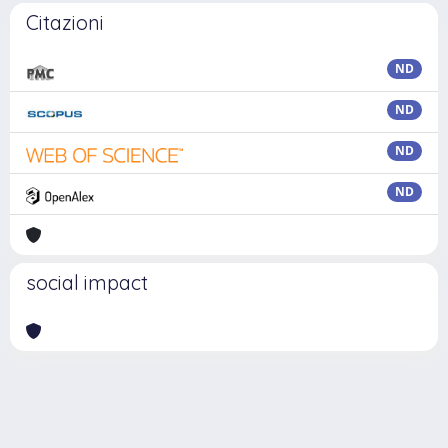
Citazioni
ND
ND
ND
ND
social impact
Powered by
IRIS
-
about IRIS
-