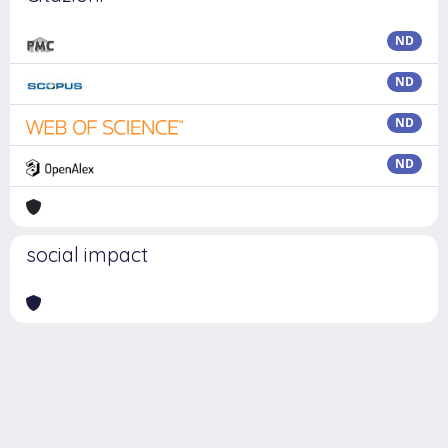
ND
ND
ND
ND
social impact
Powered by
IRIS
-
about IRIS
-
Utilizzo dei cookie
Copyright © 2026