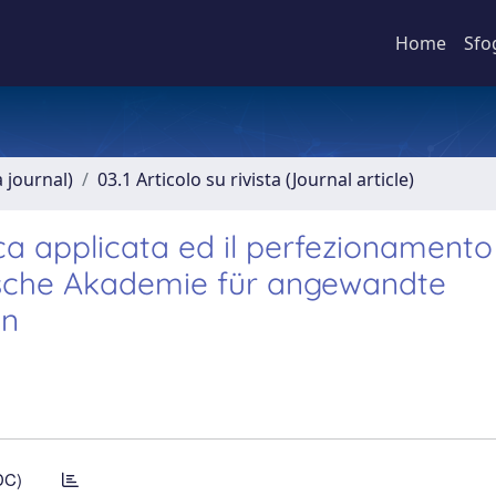
Home
Sfo
a journal)
03.1 Articolo su rivista (Journal article)
a applicata ed il perfezionamento
ische Akademie für angewandte
en
DC)