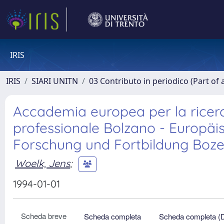
IRIS
IRIS
SIARI UNITN
03 Contributo in periodico (Part of 
Accademia europea per la ricerc
professionale Bolzano - Europä
Forschung und Fortbildung Boz
Woelk, Jens
;
1994-01-01
Scheda breve
Scheda completa
Scheda completa (