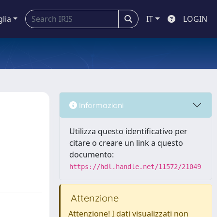
glia
IT
LOGIN
Informazioni
Utilizza questo identificativo per
citare o creare un link a questo
documento:
https://hdl.handle.net/11572/21049
Attenzione
Attenzione! I dati visualizzati non