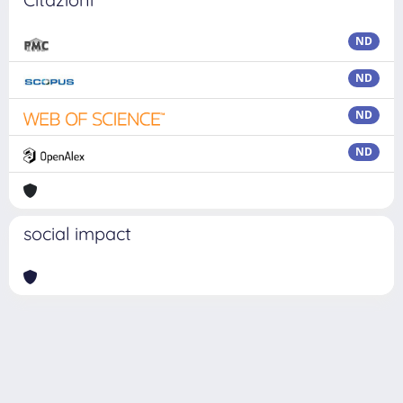
ND
ND
ND
ND
social impact
Powered by
IRIS
-
about IRIS
-
Utilizzo dei cookie
Copyright © 2026