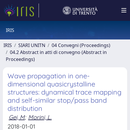
IRIS
IRIS
SIARI UNITN
04 Convegni (Proceedings)
04.2 Abstract in atti di convegno (Abstract in
Proceedings)
Wave propagation in one-
dimensional quasicrystalline
structures: dynamical trace mapping
and self-similar stop/pass band
distribution
Gei, M
;
Morini, L.
2018-01-01