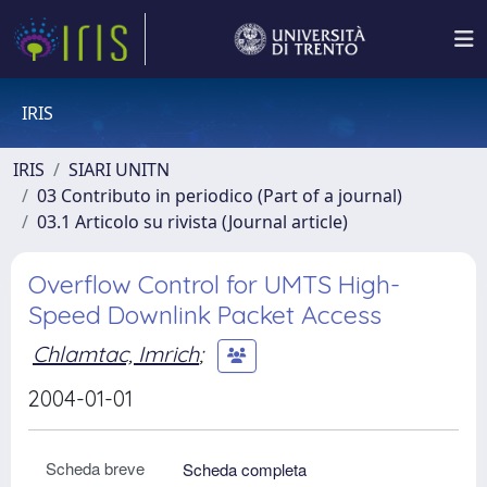
IRIS
IRIS
SIARI UNITN
03 Contributo in periodico (Part of a journal)
03.1 Articolo su rivista (Journal article)
Overflow Control for UMTS High-
Speed Downlink Packet Access
Chlamtac, Imrich
;
2004-01-01
Scheda breve
Scheda completa