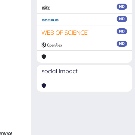
ND
ND
ND
ND
social impact
erence