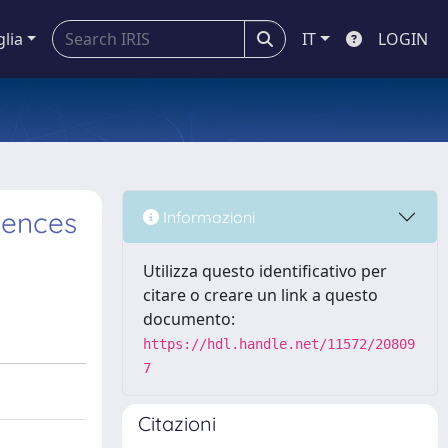
glia
IT
LOGIN
dences
Informazioni
Utilizza questo identificativo per
citare o creare un link a questo
documento:
https://hdl.handle.net/11572/20809
7
Citazioni