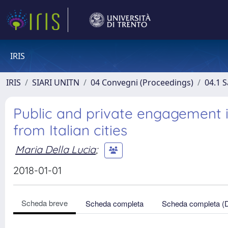
IRIS
IRIS
SIARI UNITN
04 Convegni (Proceedings)
04.1 S
Public and private engagement i
from Italian cities
Maria Della Lucia
;
2018-01-01
Scheda breve
Scheda completa
Scheda completa (