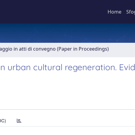
Home
Sfo
aggio in atti di convegno (Paper in Proceedings)
n urban cultural regeneration. Evi
DC)