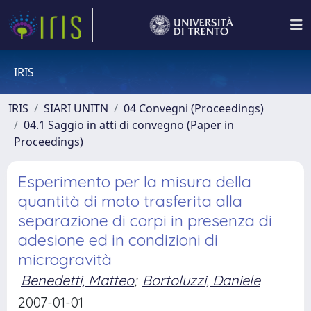
IRIS
IRIS
SIARI UNITN
04 Convegni (Proceedings)
04.1 Saggio in atti di convegno (Paper in
Proceedings)
Esperimento per la misura della
quantità di moto trasferita alla
separazione di corpi in presenza di
adesione ed in condizioni di
microgravità
Benedetti, Matteo
;
Bortoluzzi, Daniele
2007-01-01