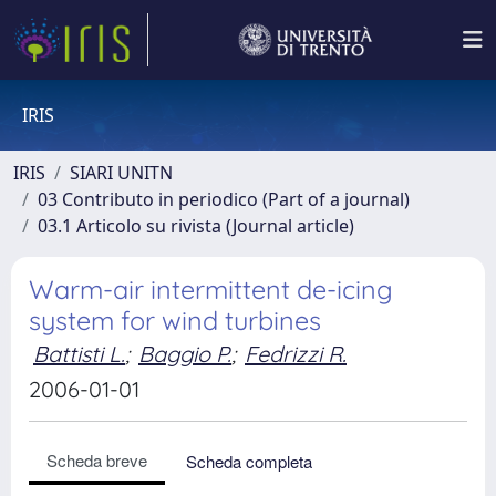
IRIS
IRIS
SIARI UNITN
03 Contributo in periodico (Part of a journal)
03.1 Articolo su rivista (Journal article)
Warm-air intermittent de-icing
system for wind turbines
Battisti L.
;
Baggio P.
;
Fedrizzi R.
2006-01-01
Scheda breve
Scheda completa