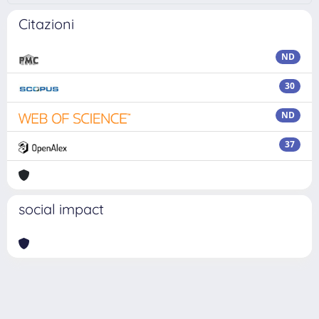
Citazioni
ND
30
ND
37
social impact