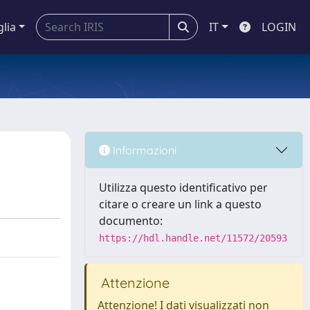
glia
IT
LOGIN
Informazioni
Utilizza questo identificativo per
citare o creare un link a questo
documento:
https://hdl.handle.net/11572/20593
Attenzione
Attenzione! I dati visualizzati non