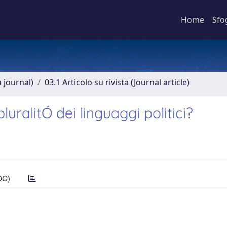
Home
Sfo
a journal)
03.1 Articolo su rivista (Journal article)
uralitÓ dei linguaggi politici?
DC)