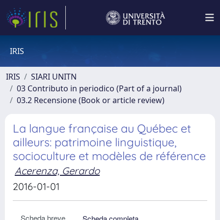
IRIS
IRIS
SIARI UNITN
03 Contributo in periodico (Part of a journal)
03.2 Recensione (Book or article review)
La langue française au Québec et
ailleurs: patrimoine linguistique,
socioculture et modèles de référence
Acerenza, Gerardo
2016-01-01
Scheda breve
Scheda completa