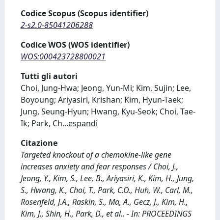
Codice Scopus (Scopus identifier)
2-s2.0-85041206288
Codice WOS (WOS identifier)
WOS:000423728800021
Tutti gli autori
Choi, Jung-Hwa; Jeong, Yun-Mi; Kim, Sujin; Lee,
Boyoung; Ariyasiri, Krishan; Kim, Hyun-Taek;
Jung, Seung-Hyun; Hwang, Kyu-Seok; Choi, Tae-
Ik; Park, Ch
...
espandi
Citazione
Targeted knockout of a chemokine-like gene
increases anxiety and fear responses / Choi, J.,
Jeong, Y., Kim, S., Lee, B., Ariyasiri, K., Kim, H., Jung,
S., Hwang, K., Choi, T., Park, C.O., Huh, W., Carl, M.,
Rosenfeld, J.A., Raskin, S., Ma, A., Gecz, J., Kim, H.,
Kim, J., Shin, H., Park, D., et al.. - In: PROCEEDINGS