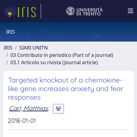
IRIS
IRIS
SIARI UNITN
03 Contributo in periodico (Part of a journal)
03.1 Articolo su rivista (Journal article)
Targeted knockout of a chemokine-
like gene increases anxiety and fear
responses
Carl, Matthias
;
2018-01-01