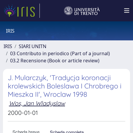
IRIS
IRIS
SIARI UNITN
03 Contributo in periodico (Part of a journal)
03.2 Recensione (Book or article review)
J. Mularczyk, 'Tradycja koronacji
krolewskich Boleslawa I Chrobrego i
Mieszka II', Wroclaw 1998
Wos, Jan Wladyslaw
2000-01-01
Scheda breve
Scheda completa