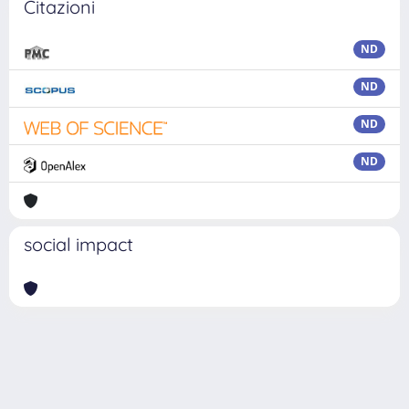
Citazioni
ND
ND
ND
ND
social impact
Powered by
IRIS
-
about IRIS
-