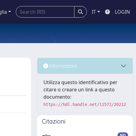
glia
IT
LOGIN
Informazioni
Utilizza questo identificativo per
citare o creare un link a questo
documento:
https://hdl.handle.net/11572/20212
Citazioni
ND