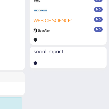
ND
ND
ND
social impact