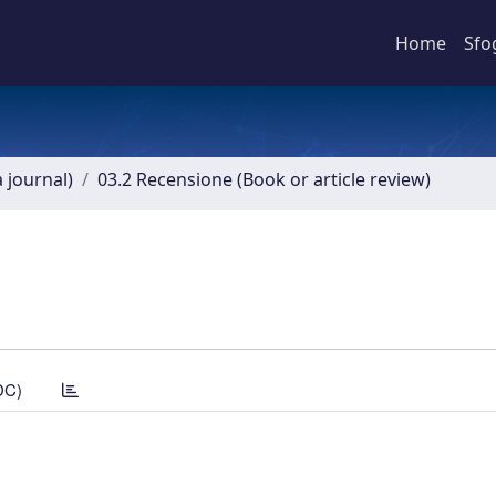
Home
Sfo
a journal)
03.2 Recensione (Book or article review)
DC)