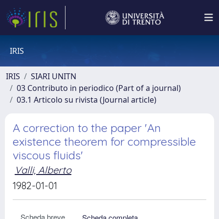
IRIS
IRIS
SIARI UNITN
03 Contributo in periodico (Part of a journal)
03.1 Articolo su rivista (Journal article)
A correction to the paper 'An
existence theorem for compressible
viscous fluids'
Valli, Alberto
1982-01-01
Scheda breve
Scheda completa