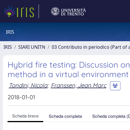
IRIS
IRIS
SIARI UNITN
03 Contributo in periodico (Part of 
Hybrid fire testing: Discussion 
method in a virtual environment
Tondini, Nicola
;
Franssen, Jean Marc
2018-01-01
Scheda breve
Scheda completa
Scheda completa (