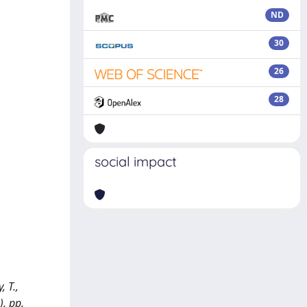
ND
30
26
28
social impact
 T.,
, pp.