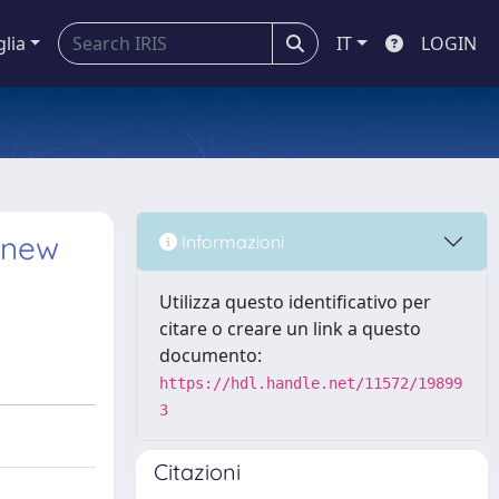
glia
IT
LOGIN
a new
Informazioni
Utilizza questo identificativo per
citare o creare un link a questo
documento:
https://hdl.handle.net/11572/19899
3
Citazioni