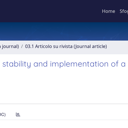
Home
Sfo
a journal)
03.1 Articolo su rivista (Journal article)
on stability and implementation of 
DC)