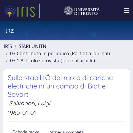
IRIS
IRIS
SIARI UNITN
03 Contributo in periodico (Part of a journal)
03.1 Articolo su rivista (Journal article)
Sulla stabilitÓ del moto di cariche
elettriche in un campo di Biot e
Savart
Salvadori, Luigi
1960-01-01
Scheda breve
Scheda completa