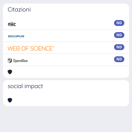
Citazioni
ND
ND
ND
ND
social impact