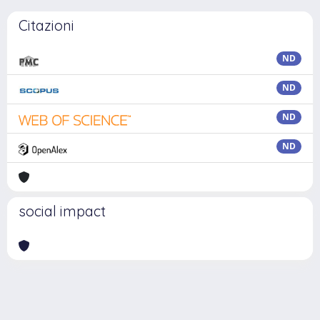
Citazioni
ND
ND
ND
ND
social impact