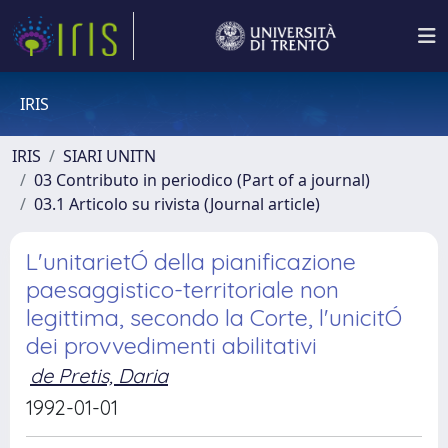
IRIS
IRIS
SIARI UNITN
03 Contributo in periodico (Part of a journal)
03.1 Articolo su rivista (Journal article)
L'unitarietÓ della pianificazione
paesaggistico-territoriale non
legittima, secondo la Corte, l'unicitÓ
dei provvedimenti abilitativi
de Pretis, Daria
1992-01-01