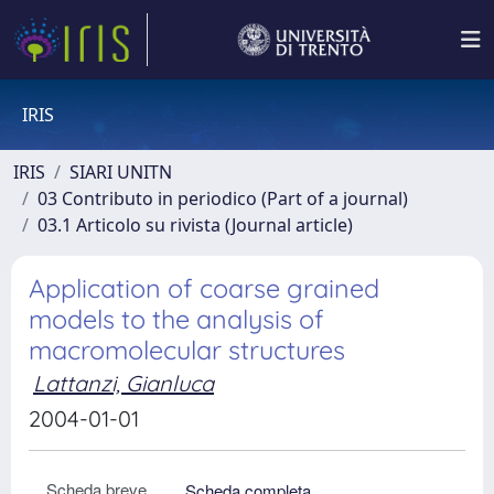
IRIS
IRIS
SIARI UNITN
03 Contributo in periodico (Part of a journal)
03.1 Articolo su rivista (Journal article)
Application of coarse grained
models to the analysis of
macromolecular structures
Lattanzi, Gianluca
2004-01-01
Scheda breve
Scheda completa