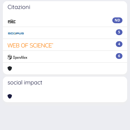
Citazioni
ND
5
4
6
social impact
Powered by
IRIS
-
about IRIS
-