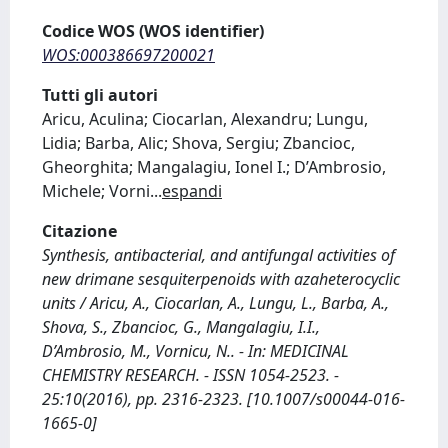
Codice WOS (WOS identifier)
WOS:000386697200021
Tutti gli autori
Aricu, Aculina; Ciocarlan, Alexandru; Lungu,
Lidia; Barba, Alic; Shova, Sergiu; Zbancioc,
Gheorghita; Mangalagiu, Ionel I.; D’Ambrosio,
Michele; Vorni
...
espandi
Citazione
Synthesis, antibacterial, and antifungal activities of
new drimane sesquiterpenoids with azaheterocyclic
units / Aricu, A., Ciocarlan, A., Lungu, L., Barba, A.,
Shova, S., Zbancioc, G., Mangalagiu, I.I.,
D’Ambrosio, M., Vornicu, N.. - In: MEDICINAL
CHEMISTRY RESEARCH. - ISSN 1054-2523. -
25:10(2016), pp. 2316-2323. [10.1007/s00044-016-
1665-0]