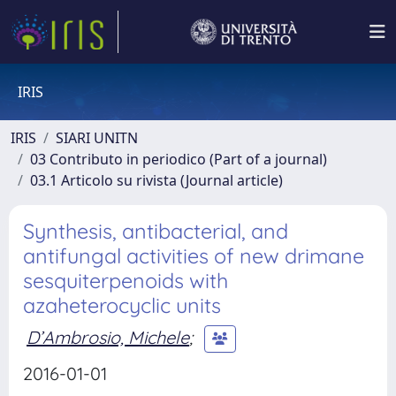
IRIS
IRIS
SIARI UNITN
03 Contributo in periodico (Part of a journal)
03.1 Articolo su rivista (Journal article)
Synthesis, antibacterial, and
antifungal activities of new drimane
sesquiterpenoids with
azaheterocyclic units
D’Ambrosio, Michele
;
2016-01-01