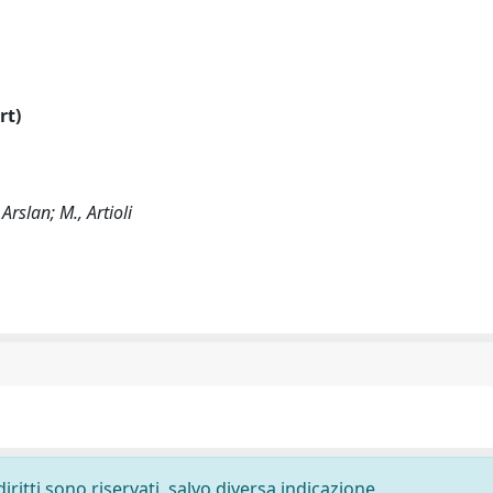
rt)
 Arslan; M., Artioli
diritti sono riservati, salvo diversa indicazione