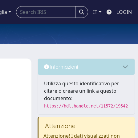
glia
IT
LOGIN
Informazioni
Utilizza questo identificativo per
citare o creare un link a questo
documento:
https://hdl.handle.net/11572/19542
Attenzione
Attenzione! I dati visualizzati non