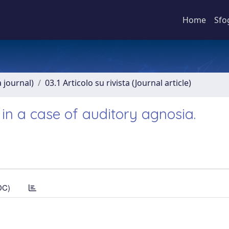
Home
Sfo
a journal)
03.1 Articolo su rivista (Journal article)
 in a case of auditory agnosia.
DC)